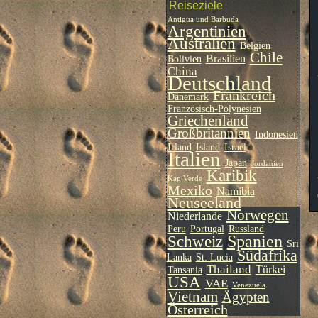
Reiseziele
Antigua und Barbuda
Argentinien
Australien
Belgien
Chile
Brasilien
Bolivien
China
Deutschland
Frankreich
Dänemark
Französisch-Polynesien
Griechenland
Großbritannien
Indonesien
Irland
Island
Israel
Italien
Japan
Jordanien
Karibik
Kap Verde
Mexiko
Namibia
Neuseeland
Norwegen
Niederlande
Peru
Portugal
Russland
Spanien
Schweiz
Sri
Südafrika
Lanka
St. Lucia
Thailand
Türkei
Tansania
USA
VAE
Venezuela
Vietnam
Ägypten
Österreich