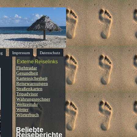
ng
Impressum
Datenschutz
Externe Reiselinks
Flightradar
Gesundheit
Kartensicherheit
Reisewarnungen
Straßenkarten
Tripadvisor
Währungsrechner
Weltzeituhr
Wetter
Wörterbuch
Beliebte
Reiseberichte