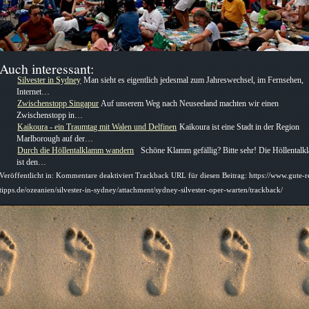
Auch interessant:
Silvester in Sydney
Man sieht es eigentlich jedesmal zum Jahreswechsel, im Fernsehen,
Internet…
Zwischenstopp Singapur
Auf unserem Weg nach Neuseeland machten wir einen
Zwischenstopp in…
Kaikoura - ein Traumtag mit Walen und Delfinen
Kaikoura ist eine Stadt in der Region
Marlborough auf der…
Durch die Höllentalklamm wandern
Schöne Klamm gefällig? Bitte sehr! Die Höllental
ist den…
für
Veröffentlicht in:
Kommentare deaktiviert
Trackback URL für diesen Beitrag: https://www.gute-r
Sydney
tipps.de/ozeanien/silvester-in-sydney/attachment/sydney-silvester-oper-warten/trackback/
Oper
warten
auf
Silvester