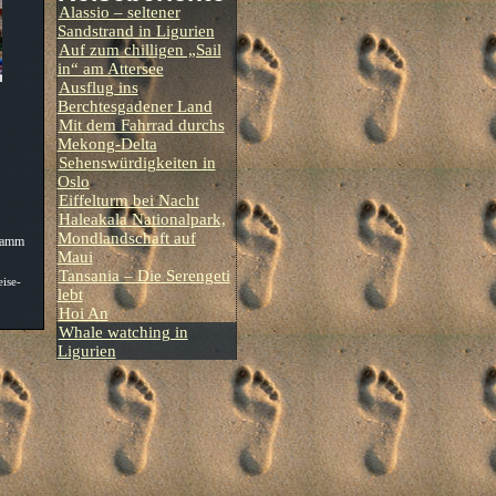
Alassio – seltener
Sandstrand in Ligurien
Auf zum chilligen „Sail
in“ am Attersee
Ausflug ins
Berchtesgadener Land
Mit dem Fahrrad durchs
Mekong-Delta
Sehenswürdigkeiten in
Oslo
Eiffelturm bei Nacht
Haleakala Nationalpark,
Mondlandschaft auf
klamm
Maui
Tansania – Die Serengeti
eise-
lebt
Hoi An
Whale watching in
Ligurien