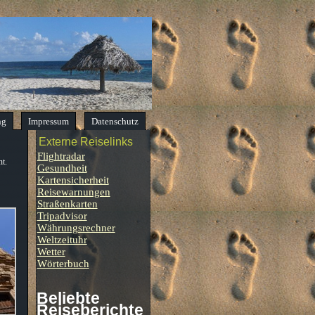
ng
Impressum
Datenschutz
Externe Reiselinks
Flightradar
nt.
Gesundheit
Kartensicherheit
Reisewarnungen
Straßenkarten
Tripadvisor
Währungsrechner
Weltzeituhr
Wetter
Wörterbuch
Beliebte
Reiseberichte