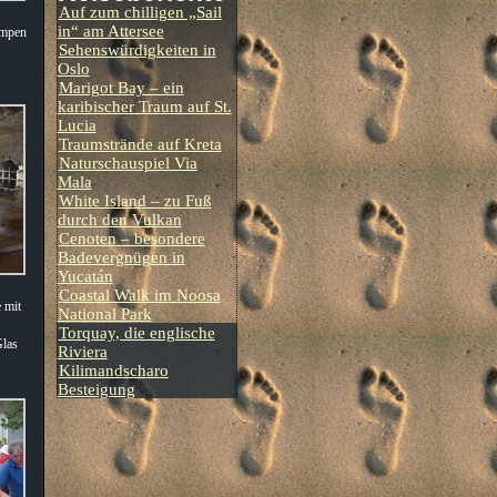
Auf zum chilligen „Sail
in“ am Attersee
Lampen
Sehenswürdigkeiten in
Oslo
Marigot Bay – ein
karibischer Traum auf St.
Lucia
Traumstrände auf Kreta
Naturschauspiel Via
Mala
White Island – zu Fuß
durch den Vulkan
Cenoten – besondere
Badevergnügen in
Yucatán
Coastal Walk im Noosa
 mit
National Park
Torquay, die englische
Glas
Riviera
Kilimandscharo
Besteigung