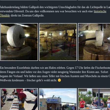
Jahrhundertelang bildete Gallipoli den wichtigsten Umschlaghafen für das als Lichtquelle in 
verwendete Olivenöl. Da uns dies vollkommen neu war besuchten wir auch eine
historische
Ölmühle
direkt im Zentrum Gallipolis.
Ein besondere Esserlebnis durften wir am Hafen erleben. Gegen 17 Uhr liefen die Fischerboote
deren Fängen ein und luden vor den Augen vieler neugierig Wartender ihre Kisten aus. Sofort
begann der Verkauf. Wir ließen uns einen Teller mit frischen Austern und Muscheln zu einem 
Weißwein kredenzen – frischer geht’s wohl nicht.