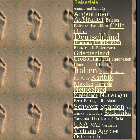
Reiseziele
Antigua und Barbuda
Argentinien
Australien
Belgien
Chile
Brasilien
Bolivien
China
Deutschland
Frankreich
Dänemark
Französisch-Polynesien
Griechenland
Großbritannien
Indonesien
Irland
Island
Israel
Italien
Japan
Jordanien
Karibik
Kap Verde
Mexiko
Namibia
Neuseeland
Norwegen
Niederlande
Peru
Portugal
Russland
Spanien
Schweiz
Sri
Südafrika
Lanka
St. Lucia
Thailand
Türkei
Tansania
USA
VAE
Venezuela
Vietnam
Ägypten
Österreich