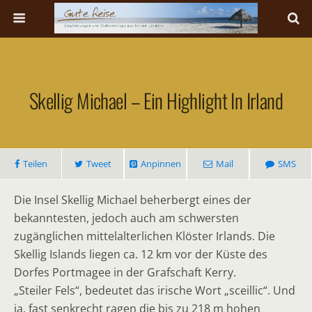
Skellig Michael – Ein Highlight In Irland
Teilen
Tweet
Anpinnen
Mail
SMS
Die Insel Skellig Michael beherbergt eines der
bekanntesten, jedoch auch am schwersten
zugänglichen mittelalterlichen Klöster Irlands. Die
Skellig Islands liegen ca. 12 km vor der Küste des
Dorfes Portmagee in der Grafschaft Kerry.
„Steiler Fels“, bedeutet das ­irische Wort „sceillic“. Und
ja, fast senkrecht ragen die bis zu 218 m hohen