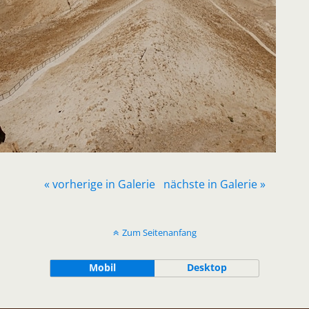
« vorherige in Galerie
nächste in Galerie »
Zum Seitenanfang
Mobil
Desktop