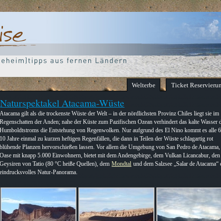
Welterbe
Ticket Reservieru
Naturspektakel Atacama-Wüste
Atacama gilt als die trockenste Wüste der Welt – in der nördlichsten Provinz Chiles liegt sie im
Regenschatten der Anden; nahe der Küste zum Pazifischen Ozean verhindert das kalte Wasser 
Humboldtstroms die Entstehung von Regenwolken. Nur aufgrund des El Nino kommt es alle 6
10 Jahre einmal zu kurzen heftigen Regenfällen, die dann in Teilen der Wüste schlagartig rot
blühende Planzen hervorschießen lassen. Vor allem die Umgebung von San Pedro de Atacama, 
Oase mit knapp 5.000 Einwohnern, bietet mit dem Andengebirge, dem Vulkan Licancabur, den
Geysiren von Tatio (80 °C heiße Quellen), dem
Mondtal
und dem Salzsee „Salar de Atacama“ 
eindrucksvolles Natur-Panorama.