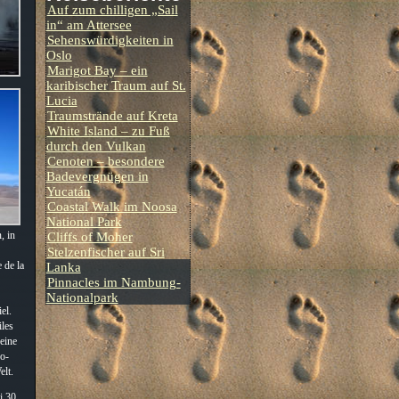
Auf zum chilligen „Sail
in“ am Attersee
Sehenswürdigkeiten in
Oslo
Marigot Bay – ein
karibischer Traum auf St.
Lucia
Traumstrände auf Kreta
White Island – zu Fuß
durch den Vulkan
Cenoten – besondere
Badevergnügen in
Yucatán
Coastal Walk im Noosa
National Park
Cliffs of Moher
, in
Stelzenfischer auf Sri
Lanka
 de la
Pinnacles im Nambung-
Nationalpark
el.
iles
 eine
go-
elt.
i 30