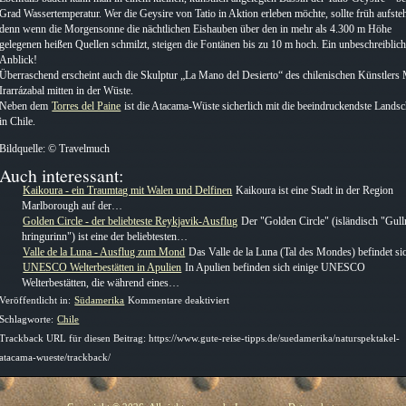
Grad Wassertemperatur. Wer die Geysire von Tatio in Aktion erleben möchte, sollte früh aufste
denn wenn die Morgensonne die nächtlichen Eishauben über den in mehr als 4.300 m Höhe
gelegenen heißen Quellen schmilzt, steigen die Fontänen bis zu 10 m hoch. Ein unbeschreiblich
Anblick!
Überraschend erscheint auch die Skulptur „La Mano del Desierto“ des chilenischen Künstlers
Irarrázabal mitten in der Wüste.
Neben dem
Torres del Paine
ist die Atacama-Wüste sicherlich mit die beeindruckendste Landsc
in Chile.
Bildquelle: © Travelmuch
Auch interessant:
Kaikoura - ein Traumtag mit Walen und Delfinen
Kaikoura ist eine Stadt in der Region
Marlborough auf der…
Golden Circle - der beliebteste Reykjavik-Ausflug
Der "Golden Circle" (isländisch "Gull
hringurinn") ist eine der beliebtesten…
Valle de la Luna - Ausflug zum Mond
Das Valle de la Luna (Tal des Mondes) befindet s
UNESCO Welterbestätten in Apulien
In Apulien befinden sich einige UNESCO
Welterbestätten, die während eines…
für
Veröffentlicht in:
Südamerika
Kommentare deaktiviert
Naturspektakel
Schlagworte:
Chile
Atacama-
Trackback URL für diesen Beitrag: https://www.gute-reise-tipps.de/suedamerika/naturspektakel-
Wüste
atacama-wueste/trackback/