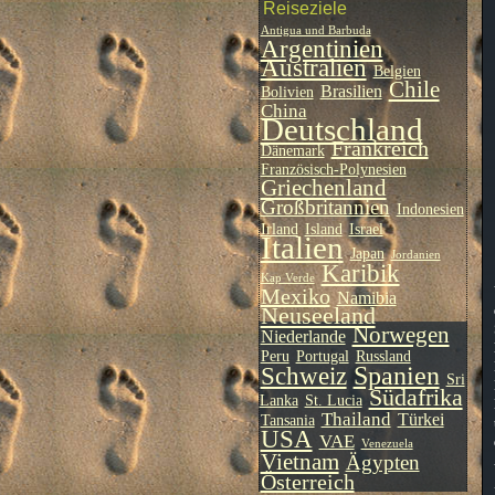
Reiseziele
Antigua und Barbuda
Argentinien
Australien
Belgien
Chile
Brasilien
Bolivien
China
Deutschland
Frankreich
Dänemark
Französisch-Polynesien
Griechenland
Großbritannien
Indonesien
Irland
Island
Israel
Italien
Japan
Jordanien
Karibik
Kap Verde
Mexiko
Namibia
Neuseeland
Norwegen
Niederlande
Peru
Portugal
Russland
Spanien
Schweiz
Sri
Südafrika
Lanka
St. Lucia
Thailand
Türkei
Tansania
USA
VAE
Venezuela
Vietnam
Ägypten
Österreich