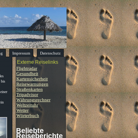
ng
Impressum
Datenschutz
Externe Reiselinks
Flightradar
Gesundheit
des
Kartensicherheit
 bis
Reisewarnungen
Straßenkarten
einer
Tripadvisor
Währungsrechner
ein
Weltzeituhr
Wetter
Wörterbuch
Beliebte
Reiseberichte