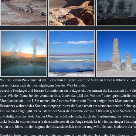
Von fast jedem Punkt hier ist der Licancabur zu sehen, ein rund 5.900 m hoher inaktiver Vulkan
dessen Krater sich der höchstgelegene See der Welt befindet.
Schroffe Felskegel und bizarre Formationen aus Salzgestein bestimmen die Landschaft im Valle
luna. Wie der Name bereits vermuten lässt, ähnelt das „Tal des Mondes“ einer sprichwörtlichen
Mondlandschaft – die USA nutzten die Atacama-Wüste zum Testen einiger ihrer Marssonden.
Besonders während des Sonnenuntergangs bietet die Landschaft ein atemberaubendes Schauspi
Ein weiteres Highlight der Wüste ist der Salar de Atacama, der mit 3.000 qm größte Salzsee Ch
und drittgrößte der Welt. An der Oberfläche befindet sich, durch die Verdunstung des Wassers,
dicke Schicht schneeweisser Salzkristalle soweit das Auge reicht. Er ist Heimat einiger Flamin
Arten und bietet mit der Laguna de Chaxa sicherlich eine der ungewöhnlichsten Badeorte der W
Ebenfalls baden kann man in einem kleinen, künstlich angelegten Bassin der Tatio-Geysire – be