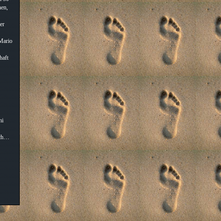
hen,
er
 Mario
haft
ni
ich…