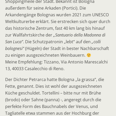
Shoppingmeile der Stadt. Bekannt ist Bologna
außerdem für seine Arkaden (Portici). Die
Arkandengänge Bolognas wurden 2021 zum UNESCO
Weltkulturerbe erklärt. Sie erstrecken sich quer durch
das historische Zentrum, fast 40 km lang bis hinauf
zur Wallfahrtskirche der
„Santuario della Madonna di
San Luca“
. Die Schutzpatronin „lebt“ auf den
„colli
bolognesi“
(Hügeln) der Stadt in bester Nachbarschaft
zu einigen ausgezeichneten Weinbauern.
Meine Empfehlung: Tizzano, Via Antonio Marescalchi
13, 40033 Casalecchio di Reno.
Der Dichter Petrarca hatte Bologna „la grassa“, die
Fette, genannt. Dies ist wohl der ausgezeichneten
Küche geschuldet. Tortellini – bitte nur mit Brühe
(brodo) oder Sahne (panna) -, angeregt durch die
perfekte Form des Bauchnabels der Venus, und
Tagliatelle etwa stammen aus der Hochburg der