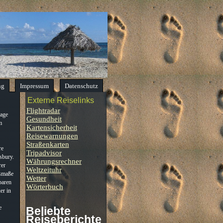
ng
Impressum
Datenschutz
Externe Reiselinks
Flightradar
lage
Gesundheit
m
Kartensicherheit
Reisewarnungen
Straßenkarten
re
Tripadvisor
isbury.
Währungsrechner
rer
Weltzeituhr
smaße
Wetter
baren
Wörterbuch
er in
e
Beliebte
Reiseberichte