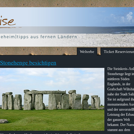
Welterbe
Ticket Reservieru
Stonehenge besichtigen
Die Steinkreis-An
Stonehenge liegt i
mittleren Süden
Englands, in der
Grafschaft Wiltshi
nahe der Stadt Sal
Sie ist aufgrund ih
monumentalen Au
und der unvorstell
Leistung der Erbau
der ganzen Welt
bekannt. Der Nam
stammt aus dem