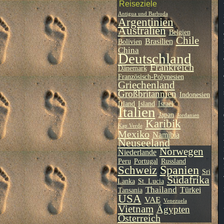
Reiseziele
Antigua und Barbuda
Argentinien
Australien
Belgien
Chile
Brasilien
Bolivien
China
Deutschland
Frankreich
Dänemark
Französisch-Polynesien
Griechenland
Großbritannien
Indonesien
Irland
Island
Israel
Italien
Japan
Jordanien
Karibik
Kap Verde
Mexiko
Namibia
Neuseeland
Norwegen
Niederlande
Peru
Portugal
Russland
Spanien
Schweiz
Sri
Südafrika
Lanka
St. Lucia
Thailand
Türkei
Tansania
USA
VAE
Venezuela
Vietnam
Ägypten
Österreich