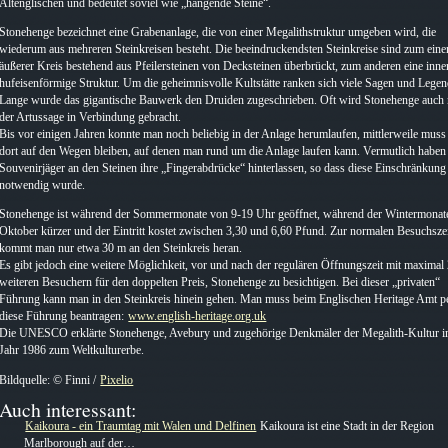
Altenglischen und bedeutet soviel wie „hängende Steine“.
Stonehenge bezeichnet eine Grabenanlage, die von einer Megalithstruktur umgeben wird, die
wiederum aus mehreren Steinkreisen besteht. Die beeindruckendsten Steinkreise sind zum eine
äußerer Kreis bestehend aus Pfeilersteinen von Decksteinen überbrückt, zum anderen eine inne
hufeisenförmige Struktur. Um die geheimnisvolle Kultstätte ranken sich viele Sagen und Legen
Lange wurde das gigantische Bauwerk den Druiden zugeschrieben. Oft wird Stonehenge auch 
der Artussage in Verbindung gebracht.
Bis vor einigen Jahren konnte man noch beliebig in der Anlage herumlaufen, mittlerweile mus
dort auf den Wegen bleiben, auf denen man rund um die Anlage laufen kann. Vermutlich haben
Souvenirjäger an den Steinen ihre „Fingerabdrücke“ hinterlassen, so dass diese Einschränkung
notwendig wurde.
Stonehenge ist während der Sommermonate von 9-19 Uhr geöffnet, während der Wintermonat
Oktober kürzer und der Eintritt kostet zwischen 3,30 und 6,60 Pfund. Zur normalen Besuchsze
kommt man nur etwa 30 m an den Steinkreis heran.
Es gibt jedoch eine weitere Möglichkeit, vor und nach der regulären Öffnungszeit mit maximal
weiteren Besuchern für den doppelten Preis, Stonehenge zu besichtigen. Bei dieser „privaten“
Führung kann man in den Steinkreis hinein gehen. Man muss beim Englischen Heritage Amt p
diese Führung beantragen:
www.english-heritage.org.uk
Die UNESCO erklärte Stonehenge, Avebury und zugehörige Denkmäler der Megalith-Kultur 
Jahr 1986 zum Weltkulturerbe.
Bildquelle: © Finni /
Pixelio
Auch interessant:
Kaikoura - ein Traumtag mit Walen und Delfinen
Kaikoura ist eine Stadt in der Region
Marlborough auf der…