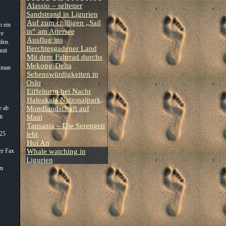
Alassio – seltener
Sandstrand in Ligurien
Auf zum chilligen „Sail
n ein
in“ am Attersee
re
Ausflug ins
den.
Berchtesgadener Land
mit
Mit dem Fahrrad durchs
Mekong-Delta
s man
Sehenswürdigkeiten in
Oslo
Eiffelturm bei Nacht
Haleakala Nationalpark,
Mondlandschaft auf
e ab
Maui
it
Tansania – Die Serengeti
lebt
 25
Hoi An
Whale watching in
er Fax
Ligurien
im