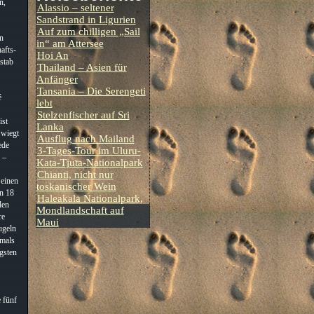
n,
Alassio – seltener
Sandstrand in Ligurien
Auf zum chilligen „Sail
in
in“ am Attersee
afts-
Hoi An
ßstab
Thailand – Asien für
Anfänger
Tansania – Die Serengeti
é
lebt
Stelzenfischer auf Sri
ist
Lanka
 wiegt
Ausflug nach Mailand
ede
3-Tages-Tour im Uluru-
 –
Kata-Tjuta-Nationalpark
Chianti, nicht nur
 einen
toskanischer Wein
n 18
Haleakala Nationalpark,
len
Mondlandschaft auf
re
Maui
ugeln
amals
gsten
e fünf