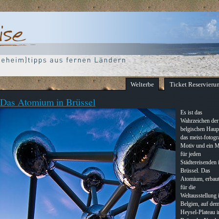
Welterbe
Ticket Reservieru
Das Atomium in Brüssel
Es ist das
Wahrzeichen der
belgischen Haupt
das meist-fotogra
Motiv und ein 
für jeden
Städtereisenden 
Brüssel. Das
Atomium, erbau
für die
Weltausstellung 
Belgien, auf de
Heysel-Plateau 