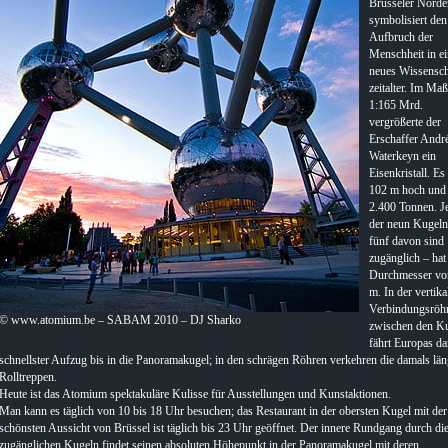
Brüsseler Norde
symbolisiert den
Aufbruch der
Menschheit in e
neues Wissensch
zeitalter. Im Ma
1:165 Mrd.
vergrößerte der
Erschaffer Andr
Waterkeyn ein
Eisenkristall. Es 
102 m hoch und
2.400 Tonnen. J
der neun Kugeln
fünf davon sind
zugänglich – hat
Durchmesser vo
m. In der vertika
Verbindungsröh
© www.atomium.be – SABAM 2010 – DJ Sharko
zwischen den K
fährt Europas d
schnellster Aufzug bis in die Panoramakugel; in den schrägen Röhren verkehren die damals län
Rolltreppen.
Heute ist das Atomium spektakuläre Kulisse für Ausstellungen und Kunstaktionen.
Man kann es täglich von 10 bis 18 Uhr besuchen; das Restaurant in der obersten Kugel mit der
schönsten Aussicht von Brüssel ist täglich bis 23 Uhr geöffnet. Der innere Rundgang durch di
zugänglichen Kugeln findet seinen absoluten Höhepunkt in der Panoramakugel mit deren