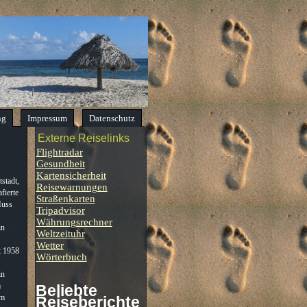
ng
Impressum
Datenschutz
Externe Reiselinks
Flightradar
Gesundheit
Kartensicherheit
stadt,
Reisewarnungen
fierte
Straßenkarten
Muss
Tripadvisor
Währungsrechner
in
Weltzeituhr
Wetter
t 1958
Wörterbuch
in
m
Beliebte
im
Reiseberichte