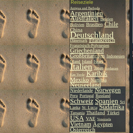
Reiseziele
Antigua und Barbuda
Argentinien
Australien
Belgien
Chile
Brasilien
Bolivien
China
Deutschland
Frankreich
Dänemark
Französisch-Polynesien
Griechenland
Großbritannien
Indonesien
Irland
Island
Israel
Italien
Japan
Jordanien
Karibik
Kap Verde
Mexiko
Namibia
Neuseeland
Norwegen
Niederlande
Peru
Portugal
Russland
Spanien
Schweiz
Sri
Südafrika
Lanka
St. Lucia
Thailand
Türkei
Tansania
USA
VAE
Venezuela
Vietnam
Ägypten
Österreich