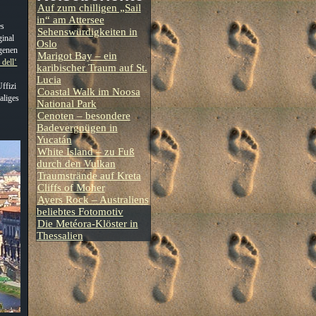
Auf zum chilligen „Sail
in“ am Attersee
es
Sehenswürdigkeiten in
ginal
Oslo
igenen
Marigot Bay – ein
 dell‘
karibischer Traum auf St.
Lucia
ffizi
Coastal Walk im Noosa
aliges
National Park
Cenoten – besondere
Badevergnügen in
Yucatán
White Island – zu Fuß
durch den Vulkan
Traumstrände auf Kreta
Cliffs of Moher
Ayers Rock – Australiens
beliebtes Fotomotiv
Die Metéora-Klöster in
Thessalien