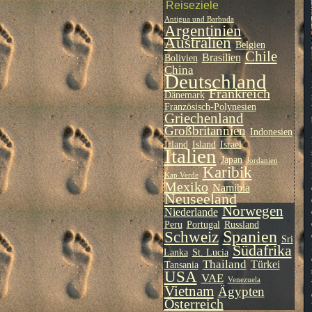
Reiseziele
Antigua und Barbuda
Argentinien
Australien
Belgien
Chile
Brasilien
Bolivien
China
Deutschland
Frankreich
Dänemark
Französisch-Polynesien
Griechenland
Großbritannien
Indonesien
Irland
Island
Israel
Italien
Japan
Jordanien
Karibik
Kap Verde
Mexiko
Namibia
Neuseeland
Norwegen
Niederlande
Peru
Portugal
Russland
Spanien
Schweiz
Sri
Südafrika
Lanka
St. Lucia
Thailand
Türkei
Tansania
USA
VAE
Venezuela
Vietnam
Ägypten
Österreich