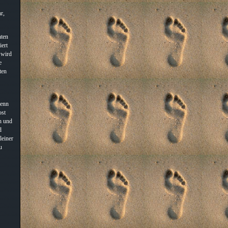
r,
nten
iert
 wird
e
ten
wenn
ost
en und
d
leiner
u