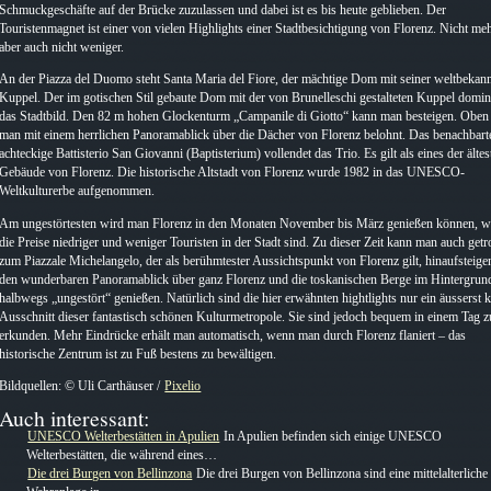
Schmuckgeschäfte auf der Brücke zuzulassen und dabei ist es bis heute geblieben. Der
Touristenmagnet ist einer von vielen Highlights einer Stadtbesichtigung von Florenz. Nicht meh
aber auch nicht weniger.
An der Piazza del Duomo steht Santa Maria del Fiore, der mächtige Dom mit seiner weltbekan
Kuppel. Der im gotischen Stil gebaute Dom mit der von Brunelleschi gestalteten Kuppel domin
das Stadtbild. Den 82 m hohen Glockenturm „Campanile di Giotto“ kann man besteigen. Oben
man mit einem herrlichen Panoramablick über die Dächer von Florenz belohnt. Das benachbart
achteckige Battisterio San Giovanni (Baptisterium) vollendet das Trio. Es gilt als eines der ältes
Gebäude von Florenz. Die historische Altstadt von Florenz wurde 1982 in das UNESCO-
Weltkulturerbe aufgenommen.
Am ungestörtesten wird man Florenz in den Monaten November bis März genießen können, 
die Preise niedriger und weniger Touristen in der Stadt sind. Zu dieser Zeit kann man auch getr
zum Piazzale Michelangelo, der als berühmtester Aussichtspunkt von Florenz gilt, hinaufsteig
den wunderbaren Panoramablick über ganz Florenz und die toskanischen Berge im Hintergrun
halbwegs „ungestört“ genießen. Natürlich sind die hier erwähnten hightlights nur ein äusserst k
Ausschnitt dieser fantastisch schönen Kulturmetropole. Sie sind jedoch bequem in einem Tag z
erkunden. Mehr Eindrücke erhält man automatisch, wenn man durch Florenz flaniert – das
historische Zentrum ist zu Fuß bestens zu bewältigen.
Bildquellen: © Uli Carthäuser /
Pixelio
Auch interessant:
UNESCO Welterbestätten in Apulien
In Apulien befinden sich einige UNESCO
Welterbestätten, die während eines…
Die drei Burgen von Bellinzona
Die drei Burgen von Bellinzona sind eine mittelalterliche