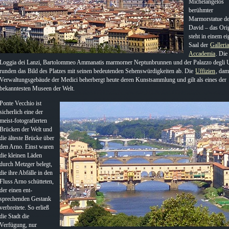
Michelangelos
berühmter
Marmorstatue d
David – das Ori
steht in einem e
Saal der
Galleria
Accademia
. Die
Loggia dei Lanzi, Bartolommeo Ammanatis marmorner Neptunbrunnen und der Palazzo degli U
runden das Bild des Platzes mit seinen bedeutenden Sehenswürdigkeiten ab. Die
Uffizien
, dam
Verwaltungsgebäude der Medici beherbergt heute deren Kunstsammlung und gilt als eines der
bekanntesten Museen der Welt.
Ponte Vecchio ist
sicherlich eine der
meist-fotografierten
Brücken der Welt und
die älteste Brücke über
den Arno. Einst waren
die kleinen Läden
durch Metzger belegt,
die ihre Abfälle in den
Fluss Arno schütteten,
der einen ent-
sprechenden Gestank
verbreitete. So erließ
die Stadt die
Verfügung, nur