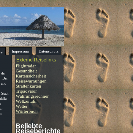
ng
Impressum
Datenschutz
Externe Reiselinks
Flightradar
Gesundheit
n der
Kartensicherheit
s. Der
Reisewarnungen
o und
Straßenkarten
Tripadvisor
 Stadt
Währungsrechner
 della
Weltzeituhr
m
Wetter
zo
Wörterbuch
em
Beliebte
Reiseberichte