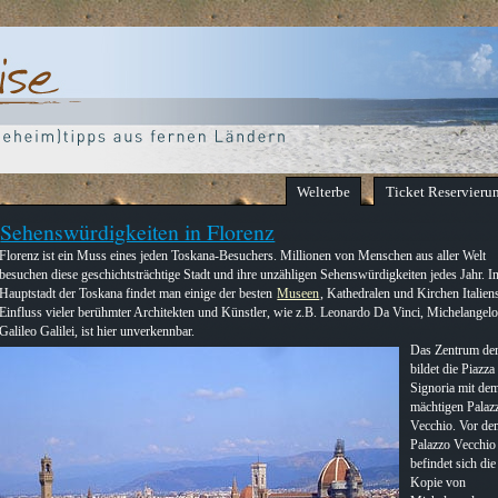
Welterbe
Ticket Reservieru
Sehenswürdigkeiten in Florenz
Florenz ist ein Muss eines jeden Toskana-Besuchers. Millionen von Menschen aus aller Welt
besuchen diese geschichtsträchtige Stadt und ihre unzähligen Sehenswürdigkeiten jedes Jahr. I
Hauptstadt der Toskana findet man einige der besten
Museen
, Kathedralen und Kirchen Italien
Einfluss vieler berühmter Architekten und Künstler, wie z.B. Leonardo Da Vinci, Michelangel
Galileo Galilei, ist hier unverkennbar.
Das Zentrum der
bildet die Piazza
Signoria mit de
mächtigen Palaz
Vecchio. Vor d
Palazzo Vecchio
befindet sich die
Kopie von